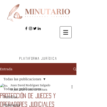
Plataforma jurídica
Entrada
Todas las publicaciones
Juan David Rodríguez Salgado
Todas las publicaciones
19 jun 2020
6 min de lectura
Protección de jueces y
Pedofilia
operadores judiciales
Pederastia