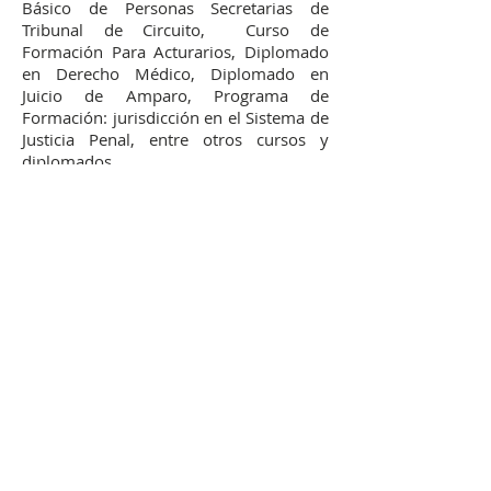
Básico de Personas Secretarias de
Tribunal de Circuito, Curso de
Formación Para Acturarios, Diplomado
en Derecho Médico, Diplomado en
Juicio de Amparo, Programa de
Formación: jurisdicción en el Sistema de
Justicia Penal, entre otros cursos y
diplomados.
Laboró por más de 6 años en la
Delegación Chihuahua del Instituto
Federal de Defensoría Pública.
Actualmente se desempeña como
Asistente de Constancias de Registros de
Juez de Control, Tribunal de
Enjuiciamiento y Juez de Ejecución en el
Centro de Justicia Penal Federal en el
Estado de Chihuahua, con residencia en
Ciudad Juárez, lugar en el que también
se desempeñó como Secretario
Particular.