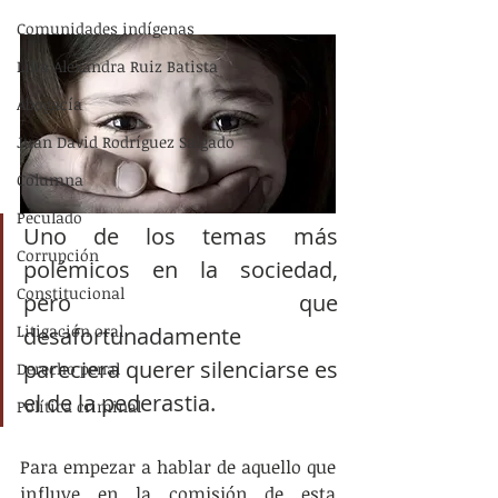
Comunidades indígenas
Lilia Alexandra Ruiz Batista
Abogacía
Juan David Rodríguez Salgado
Columna
Peculado
Uno de los temas más 
Corrupción
polémicos en la sociedad, 
Constitucional
pero que 
Litigación oral
desafortunadamente 
pareciera querer silenciarse es 
Derecho penal
el de la pederastia.
Política criminal
Para empezar a hablar de aquello que 
influye en la comisión de esta 