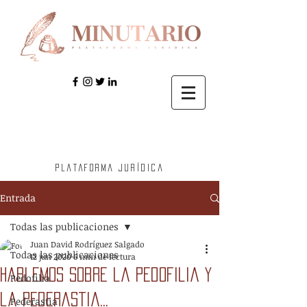
Plataforma jurídica
Entrada
Todas las publicaciones
Juan David Rodríguez Salgado
Todas las publicaciones
12 jun 2020
6 min de lectura
hablemos sobre la pedofilia y
Pedofilia
la pederastia...
Pederastia