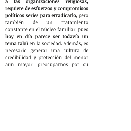
a las organizaciones religiosas, 
requiere de esfuerzos y compromisos 
políticos series para erradicarlo
, pero 
también de un tratamiento 
constante en el núcleo familiar, pues 
hoy en día parece ser todavía un 
tema tabú 
en la sociedad. Además, es 
necesario generar una cultura de 
credibilidad y protección del menor 
aun mayor, preocuparnos por su 
crecimiento psicoemocional y 
biológico. 
Un niño, una niña o un 
adolescente con un desarrollo 
marcado por situaciones como estas 
puede generar una inclinación hacia 
una vida delictiva con posterioridad. 
Por todo lo anterior, no es correcto 