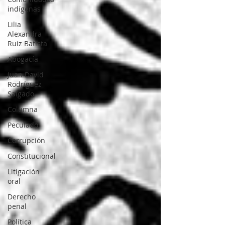
indígenas
Lilia
Alexandra
Ruiz Batista
Abogacía
Juan David
Rodríguez
Salgado
Columna
Peculado
Corrupción
Constitucional
Litigación
oral
Derecho
penal
Política