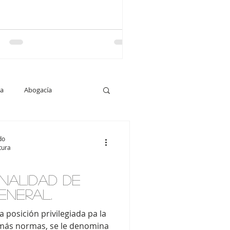
ta
Abogacía
ación oral
do
tura
onalidad de
eneral.
a posición privilegiada pa la
emás normas, se le denomina