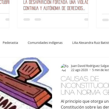
ctubre
La desaparición forzada: una violación
continua y autónoma de derechos
humanos
Pederastia
Comunidades indígenas
Lilia Alexandra Ruiz Batis
Columna
Peculado
Corrupción
Constitucional
Litig
Juan David Rodríguez Salga
22 ago 2020
5 min de lec
causas de
inconstituci
una norma g
Al principio que otorga un
Constitución sobre las d