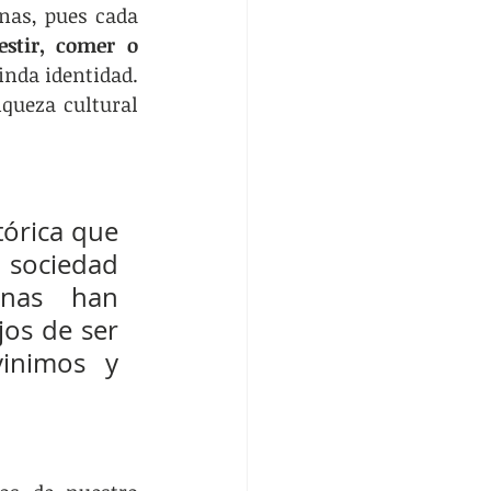
nas, pues cada 
stir, comer o 
nda identidad. 
queza cultural 
órica que 
sociedad 
nas han 
os de ser 
inimos y 