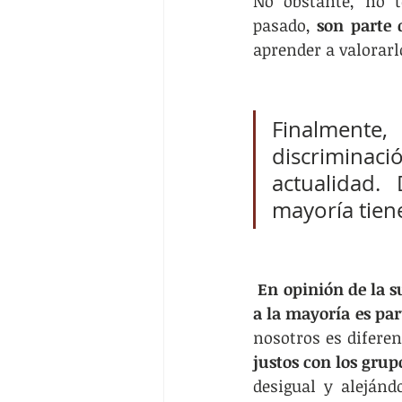
No obstante, no t
pasado, 
son parte 
aprender a valorarl
Finalmente
discrimina
actualidad.
mayoría tien
En opinión de la su
a la mayoría es pa
nosotros es diferen
justos con los grup
desigual y alejánd