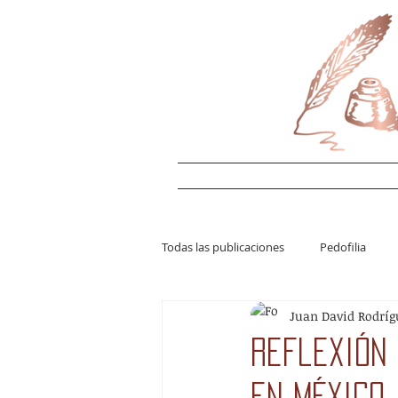
Todas las publicaciones
Pedofilia
Juan David Rodríg
Juan David Rodríguez Salgado
C
reflexión
Derecho penal
Política criminal
en México.