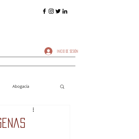
INICIO DE SESIÓN
Abogacía
ción oral
genas