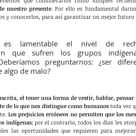
enemos que considerarlos como simples recuerdo
de nuestro presente
. Por ello es fundamental darno
os y conocerlos, para así garantizar un mejor futuro 
, es lamentable el nivel de rech
ción que sufren los grupos indígen
 Deberíamos preguntarnos: ¿ser difere
e algo de malo?
scrita, el tener una forma de vestir, hablar, pensar o
rte de lo que nos distingue como humanos 
toda vez q
te. 
Los prejuicios erróneos no permiten que los me
os indígenas
; por el contrario, todos los días les oto
oles las oportunidades que requieren para mejorar 