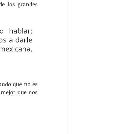
de los grandes 
 hablar; 
s a darle 
exicana, 
ndo que no es 
 mejor que nos 