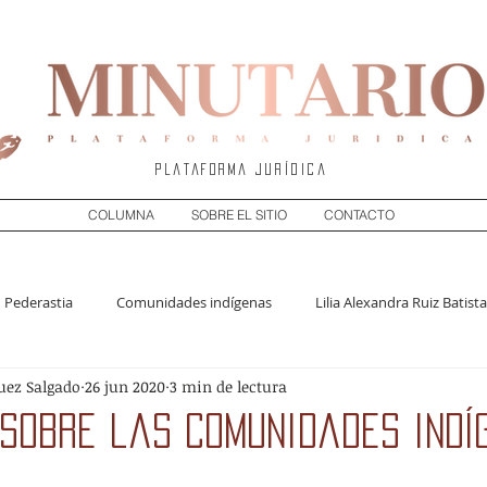
Plataforma jurídica
COLUMNA
SOBRE EL SITIO
CONTACTO
Pederastia
Comunidades indígenas
Lilia Alexandra Ruiz Batista
uez Salgado
26 jun 2020
3 min de lectura
olumna
Peculado
Corrupción
Constitucional
Litiga
 sobre las comunidades indí