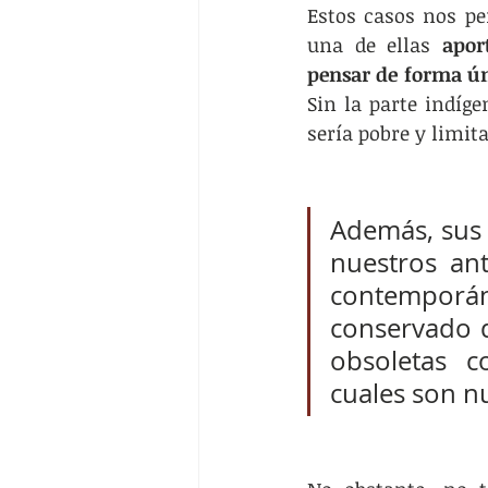
Estos casos nos pe
una de ellas 
apor
pensar de forma ún
Sin la parte indíge
sería pobre y limit
Además, sus t
nuestros an
contemporá
conservado d
obsoletas 
cuales son nu