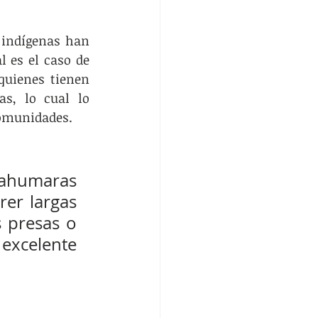
 indígenas han 
l es el caso de 
quienes tienen 
s, lo cual lo 
comunidades.
ahumaras 
er largas 
 presas o 
excelente 