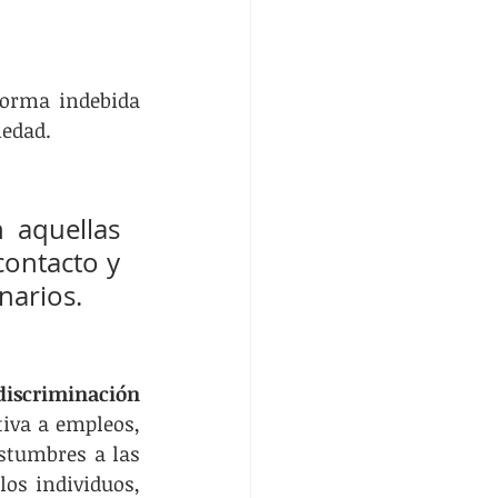
Es importante tomarse el tiempo de meditar que, en ocasiones, de forma indebida 
iedad.
 aquellas 
ontacto y 
narios.
discriminación 
iva a empleos, 
stumbres a las 
os individuos, 