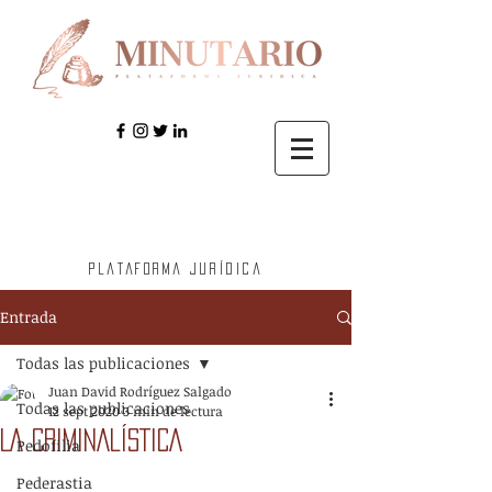
Plataforma jurídica
Entrada
Todas las publicaciones
Juan David Rodríguez Salgado
Todas las publicaciones
12 sept 2020
3 min de lectura
LA CRIMINALÍSTICA
Pedofilia
Pederastia