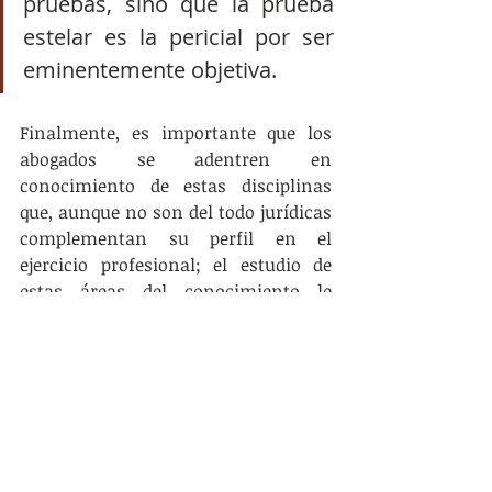
pruebas, sino que la prueba 
estelar es la pericial por ser 
eminentemente objetiva. 
Finalmente, es importante que los 
abogados se adentren en 
conocimiento de estas disciplinas 
que, aunque no son del todo jurídicas 
complementan su perfil en el 
ejercicio profesional; el estudio de 
estas áreas del conocimiento le 
permitirán cuestionar no sólo los 
resultados o conclusiones que 
arrojen las pruebas periciales sino 
también la metodología y técnicas 
que utiliza el perito para realizar su 
dictamen. 