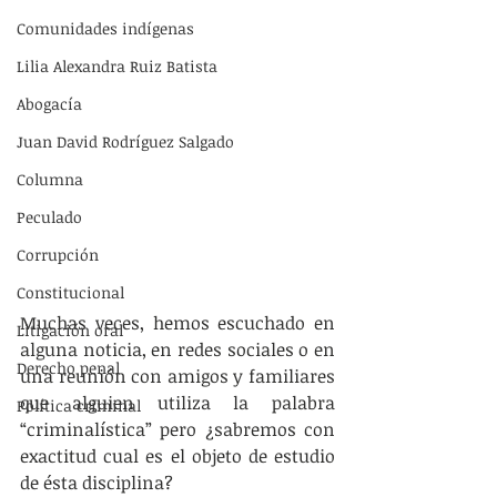
Comunidades indígenas
Lilia Alexandra Ruiz Batista
Abogacía
Juan David Rodríguez Salgado
Columna
Peculado
Corrupción
Constitucional
Muchas veces, hemos escuchado en 
Litigación oral
alguna noticia, en redes sociales o en 
Derecho penal
una reunión con amigos y familiares 
que alguien utiliza la palabra 
Política criminal
“criminalística” pero ¿sabremos con 
exactitud cual es el objeto de estudio 
de ésta disciplina? 