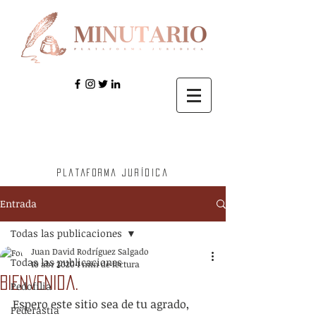
Plataforma jurídica
Entrada
Todas las publicaciones
Juan David Rodríguez Salgado
Todas las publicaciones
10 abr 2020
1 min de lectura
Bienvenida.
Pedofilia
Espero este sitio sea de tu agrado, 
Pederastia